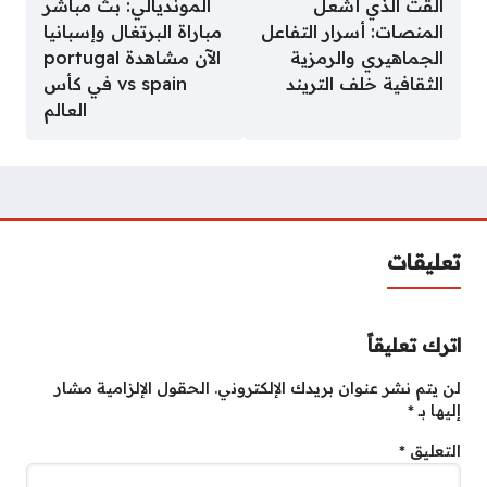
القت الذي أشعل
المونديالي: بث مباشر
المنصات: أسرار التفاعل
مباراة البرتغال وإسبانيا
الجماهيري والرمزية
الآن مشاهدة portugal
الثقافية خلف التريند
vs spain في كأس
العالم
تعليقات
اترك تعليقاً
لن يتم نشر عنوان بريدك الإلكتروني.
الحقول الإلزامية مشار
إليها بـ
*
التعليق
*