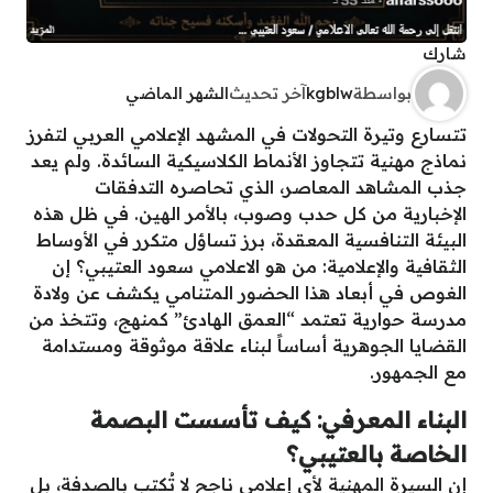
شارك
بواسطة
kgblw
آخر تحديث
الشهر الماضي
تتسارع وتيرة التحولات في المشهد الإعلامي العربي لتفرز
نماذج مهنية تتجاوز الأنماط الكلاسيكية السائدة. ولم يعد
جذب المشاهد المعاصر، الذي تحاصره التدفقات
الإخبارية من كل حدب وصوب، بالأمر الهين. في ظل هذه
البيئة التنافسية المعقدة، برز تساؤل متكرر في الأوساط
الثقافية والإعلامية: من هو الاعلامي سعود العتيبي؟ إن
الغوص في أبعاد هذا الحضور المتنامي يكشف عن ولادة
مدرسة حوارية تعتمد “العمق الهادئ” كمنهج، وتتخذ من
القضايا الجوهرية أساساً لبناء علاقة موثوقة ومستدامة
مع الجمهور.
البناء المعرفي: كيف تأسست البصمة
الخاصة بالعتيبي؟
إن السيرة المهنية لأي إعلامي ناجح لا تُكتب بالصدفة، بل