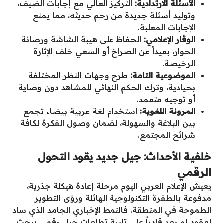
الأسئلة الارتدادية:
التركيز العالي مع إجابات الضيف،
وتوليد أسئلة جديدة من رحم حديثه، مما يمنع
الإجابات المعلبة.
الوقار الإعلامي:
الحفاظ على هيبة الشاشة ورصانة
الحوار، بعيداً عن الصراخ أو السعي خلف الإثارة
الرخيصة.
الموضوعية التامة:
طرح وجهات النظر المختلفة
بحيادية، وترك الحكم النهائي للمشاهد دون وصاية
أو توجيه متعمد.
المرونة اللغوية:
استخدام لغة عربية بيضاء تجمع
بين البلاغة والسهولة، لضمان وصول الفكرة لكافة
شرائح المجتمع.
خلفية الأحداث: جيل جديد يقود التحول
الرقمي
يعيش الإعلام العربي اليوم مرحلة إعادة هيكلة جذرية،
مدفوعة بالطفرة التكنولوجية الهائلة ورؤى التطوير
الطموحة في المنطقة. فالنمط الإخباري الجامد الذي ساد
لعقود لم يعد قادراً على تلبية تطلعات جيل رقمي يبحث