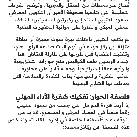
تُصاغ عبر محطات من الصقل والتجربة. وتوضح القراءات
التحليلية التي تتابعها
صحيفة الأمير
أن التكوين المعرفي
لسعود العتيبي استند إلى ركيزتين أساسيتين: الشغف
البحثي المبكر، والقدرة على مواكبة المتغيرات التقنية.
لم يكتفِ العتيبي بامتلاك نبرة صوت مميزة أو إطلالة
متزنة، بل ركز جهده في فهم آليات صناعة الرأي العام،
وتفكيك القضايا قبل طرحها على طاولة النقاش. هذا
الإعداد الرصين خلف الكواليس منح حواراته التلفزيونية
والرقية عمقاً إستراتيجياً، وجعله قادراً على محاورة
النخب الفكرية والسياسية بذات الكفاءة والسلاسة التي
يخاطب بها الشارع البسيط.
فلسفة الحوار: تفكيك شفرة الأداء المهني
إذا أردنا قراءة العوامل التي جعلت من سعود العتيبي
رقماً صعباً في الفضاء المرئي والمسموع، فلا بد من
التوقف عند فلسفته الخاصة في إدارة اللقاءات. وتتلخص
هذه الفلسفة في ركائز محددة: