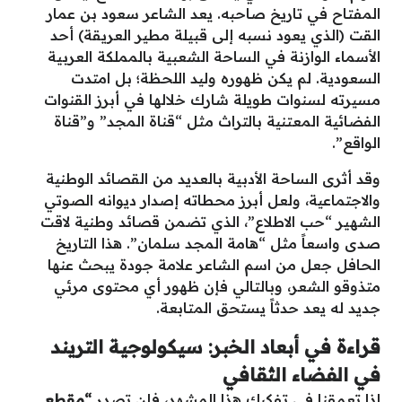
المفتاح في تاريخ صاحبه. يعد الشاعر سعود بن عمار
القت (الذي يعود نسبه إلى قبيلة مطير العريقة) أحد
الأسماء الوازنة في الساحة الشعبية بالمملكة العربية
السعودية. لم يكن ظهوره وليد اللحظة؛ بل امتدت
مسيرته لسنوات طويلة شارك خلالها في أبرز القنوات
الفضائية المعتنية بالتراث مثل “قناة المجد” و”قناة
الواقع”.
وقد أثرى الساحة الأدبية بالعديد من القصائد الوطنية
والاجتماعية، ولعل أبرز محطاته إصدار ديوانه الصوتي
الشهير “حب الاطلاع”، الذي تضمن قصائد وطنية لاقت
صدى واسعاً مثل “هامة المجد سلمان”. هذا التاريخ
الحافل جعل من اسم الشاعر علامة جودة يبحث عنها
متذوقو الشعر، وبالتالي فإن ظهور أي محتوى مرئي
جديد له يعد حدثاً يستحق المتابعة.
قراءة في أبعاد الخبر: سيكولوجية التريند
في الفضاء الثقافي
إذا تعمقنا في تفكيك هذا المشهد، فإن تصدر
“مقطع