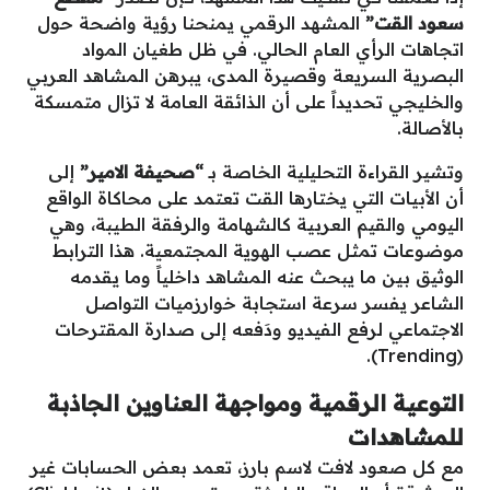
سعود القت”
المشهد الرقمي يمنحنا رؤية واضحة حول
اتجاهات الرأي العام الحالي. في ظل طغيان المواد
البصرية السريعة وقصيرة المدى، يبرهن المشاهد العربي
والخليجي تحديداً على أن الذائقة العامة لا تزال متمسكة
بالأصالة.
وتشير القراءة التحليلية الخاصة بـ
“صحيفة الامير”
إلى
أن الأبيات التي يختارها القت تعتمد على محاكاة الواقع
اليومي والقيم العربية كالشهامة والرفقة الطيبة، وهي
موضوعات تمثل عصب الهوية المجتمعية. هذا الترابط
الوثيق بين ما يبحث عنه المشاهد داخلياً وما يقدمه
الشاعر يفسر سرعة استجابة خوارزميات التواصل
الاجتماعي لرفع الفيديو ودَفعه إلى صدارة المقترحات
(Trending).
التوعية الرقمية ومواجهة العناوين الجاذبة
للمشاهدات
مع كل صعود لافت لاسم بارز، تعمد بعض الحسابات غير