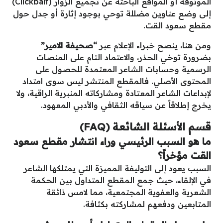
الموثوقة أو المواقع الباحثة عن تجميع الزوار (Clickbait)
إلى وضع عناوين مضللة توحي بوجود إثارة أو جدل حول
مقطع سعود القت.
ومن هنا، ينصح خبراء الإعلام عبر
“صحيفة الامير”
بضرورة توخي الحذر، والاعتماد التام على المنصات
الرسمية وحسابات الشاعر المعتمدة للحصول على
المحتوى الأصلي. فالمقطع المنتشر ليس سوى امتداد
لإبداعات الشاعر المعتادة ومشاركاته المنبرية الراقية، ولا
يخرج إطلاقاً عن سياقه الثقافي والأدبي المعهود.
قسم الأسئلة الشائعة (FAQ)
ما هو السبب الرئيسي وراء انتشار مقطع سعود
القت مؤخراً؟
السبب يعود إلى التوليفة المميزة التي يمتلكها الشاعر
في الإلقاء، حيث جمع المقطع المتداول بين الحكمة
الشعرية والعفوية المجتمعية، مما لامس ذائقة
المتابعين ودفعهم لمشاركته بكثافة.