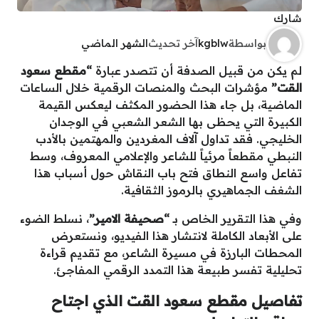
شارك
بواسطة
kgblw
آخر تحديث
الشهر الماضي
لم يكن من قبيل الصدفة أن تتصدر عبارة
“مقطع سعود
القت”
مؤشرات البحث والمنصات الرقمية خلال الساعات
الماضية، بل جاء هذا الحضور المكثف ليعكس القيمة
الكبيرة التي يحظى بها الشعر الشعبي في الوجدان
الخليجي. فقد تداول آلاف المغردين والمهتمين بالأدب
النبطي مقطعاً مرئياً للشاعر والإعلامي المعروف، وسط
تفاعل واسع النطاق فتح باب النقاش حول أسباب هذا
الشغف الجماهيري بالرموز الثقافية.
وفي هذا التقرير الخاص بـ
“صحيفة الامير”
، نسلط الضوء
على الأبعاد الكاملة لانتشار هذا الفيديو، ونستعرض
المحطات البارزة في مسيرة الشاعر، مع تقديم قراءة
تحليلية تفسر طبيعة هذا التمدد الرقمي المفاجئ.
تفاصيل مقطع سعود القت الذي اجتاح