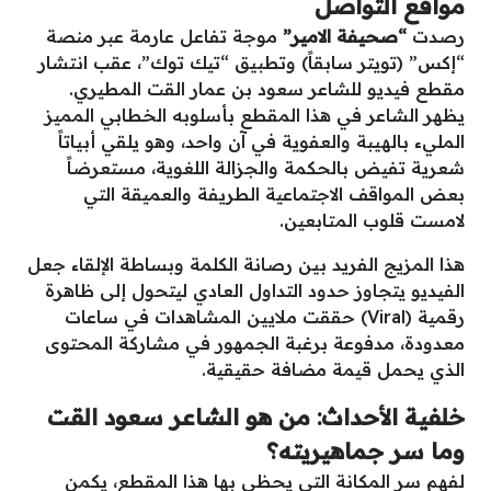
مواقع التواصل
رصدت
“صحيفة الامير”
موجة تفاعل عارمة عبر منصة
“إكس” (تويتر سابقاً) وتطبيق “تيك توك”، عقب انتشار
مقطع فيديو للشاعر سعود بن عمار القت المطيري.
يظهر الشاعر في هذا المقطع بأسلوبه الخطابي المميز
المليء بالهيبة والعفوية في آن واحد، وهو يلقي أبياتاً
شعرية تفيض بالحكمة والجزالة اللغوية، مستعرضاً
بعض المواقف الاجتماعية الطريفة والعميقة التي
لامست قلوب المتابعين.
هذا المزيج الفريد بين رصانة الكلمة وبساطة الإلقاء جعل
الفيديو يتجاوز حدود التداول العادي ليتحول إلى ظاهرة
رقمية (Viral) حققت ملايين المشاهدات في ساعات
معدودة، مدفوعة برغبة الجمهور في مشاركة المحتوى
الذي يحمل قيمة مضافة حقيقية.
خلفية الأحداث: من هو الشاعر سعود القت
وما سر جماهيريته؟
لفهم سر المكانة التي يحظى بها هذا المقطع، يكمن