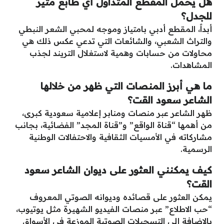
هل يحمل المقطع المتداول أي طابع مثير
للجدل؟
أبداً، المقطع أدبي بامتياز وموجه لمحبي الشعر النبطي
والتراث الشعبي، والشائعات التي تدعي عكس ذلك هي
محاولات من حسابات وهمية لاستغلال التريند لجذب
المشاهدات.
ما هي أبرز المنصات التي ظهر من خلالها
الشاعر سعود القت؟
ظهر الشاعر عبر منصات ومنابر إعلامية سعودية كبرى،
من أهمها “قناة الواقع” و”قناة المجد” الفضائية، بجانب
مشاركاته في الأمسيات الثقافية والاحتفالات الوطنية
الرسمية.
كيف يمكنني العثور على ديوان الشاعر سعود
القت؟
يمكن العثور على قصائده وديوانه الصوتي المعروف
“حب الاطلاع” عبر منصات الفيديو الشهيرة مثل يوتيوب،
بالإضافة إلى التسجيلات الصوتية الموزعة في الأسواق