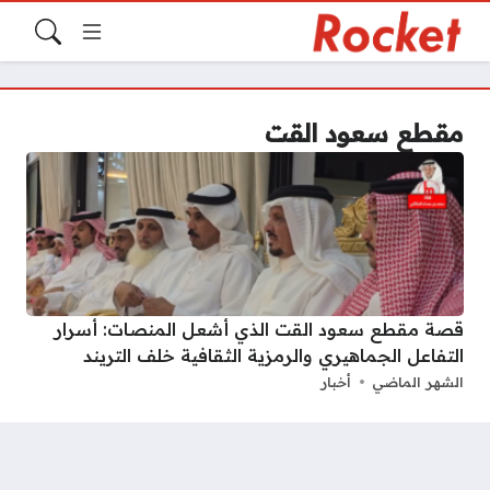
مقطع سعود القت
قصة مقطع سعود القت الذي أشعل المنصات: أسرار
التفاعل الجماهيري والرمزية الثقافية خلف التريند
الشهر الماضي
أخبار