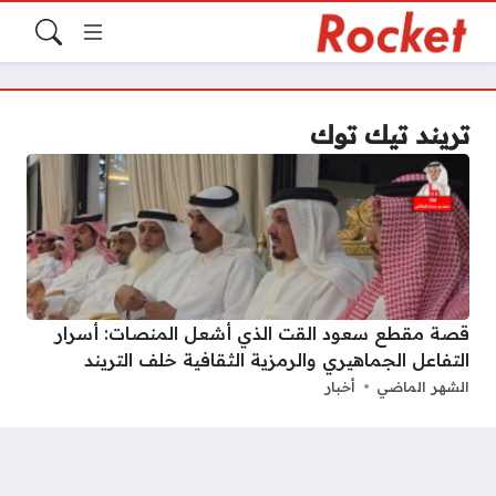
تريند تيك توك
قصة مقطع سعود القت الذي أشعل المنصات: أسرار
التفاعل الجماهيري والرمزية الثقافية خلف التريند
الشهر الماضي
أخبار